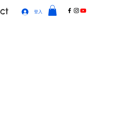
ct
登入