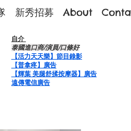
隊
新秀招募
About
Conta
自介 ​
​泰國進口商/演員/口條好
​【活力天天樂】節目錄影
【普拿疼】廣告
【輝葉 美腿舒揉按摩器】廣告
​遠傳電信廣告