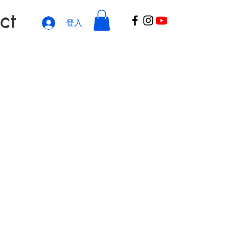
ct
登入