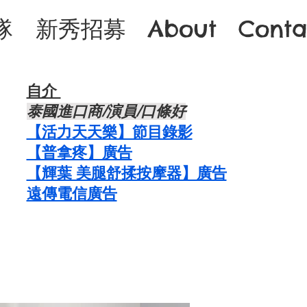
隊
新秀招募
About
Conta
自介 ​
​泰國進口商/演員/口條好
​【活力天天樂】節目錄影
【普拿疼】廣告
【輝葉 美腿舒揉按摩器】廣告
​遠傳電信廣告