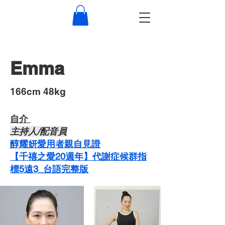
Emma
​166cm 48kg
自介 ​
主持人/配音員
醇耀妍愛用者親自見證
【千禧之愛20週年】代謝症候群指
標5遠3_台語完整版