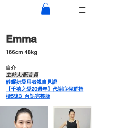
Emma
​166cm 48kg
自介 ​
主持人/配音員
醇耀妍愛用者親自見證
【千禧之愛20週年】代謝症候群指
標5遠3_台語完整版