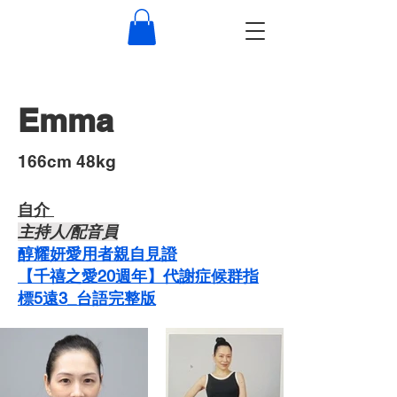
Emma
​166cm 48kg
自介 ​
主持人/配音員
醇耀妍愛用者親自見證
【千禧之愛20週年】代謝症候群指
標5遠3_台語完整版