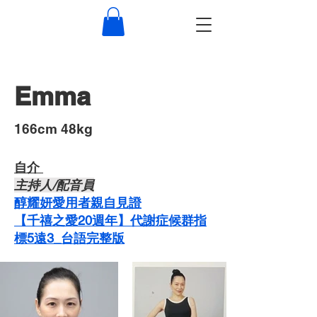
Emma
​166cm 48kg
自介 ​
主持人/配音員
醇耀妍愛用者親自見證
【千禧之愛20週年】代謝症候群指
標5遠3_台語完整版