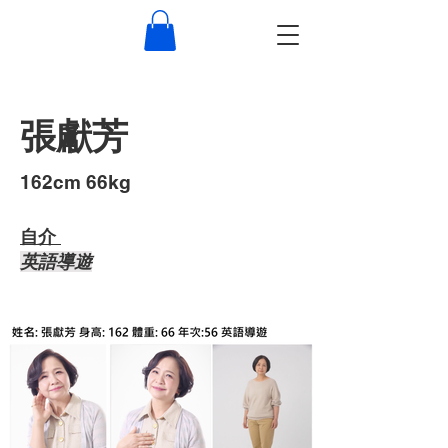
張獻芳
​162cm 66kg
自介 ​
​英語導遊