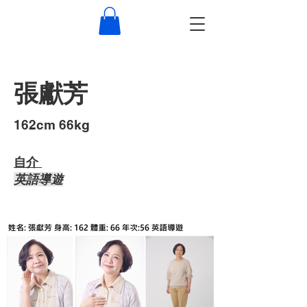
張獻芳
​162cm 66kg
自介 ​
​英語導遊