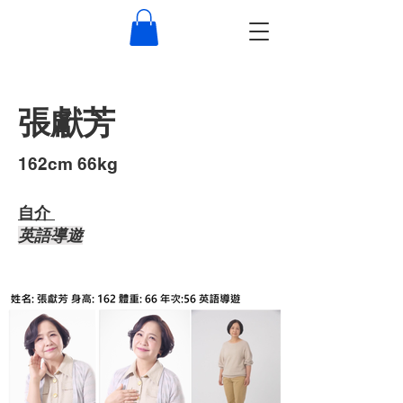
張獻芳
​162cm 66kg
自介 ​
​英語導遊