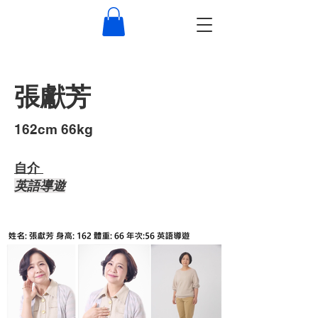
張獻芳
​162cm 66kg
自介 ​
​英語導遊