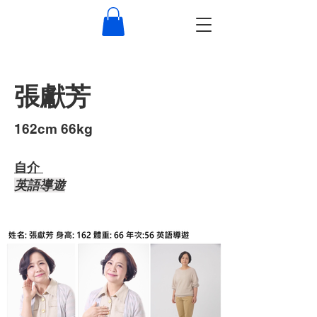
張獻芳
​162cm 66kg
自介 ​
​英語導遊