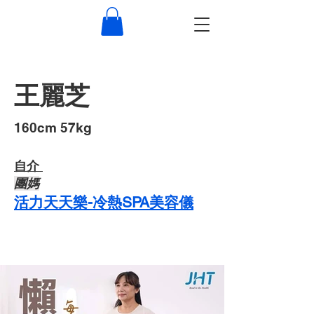
王麗芝
​160cm 57kg
自介 ​
​團媽
活力天天樂-冷熱SPA美容儀