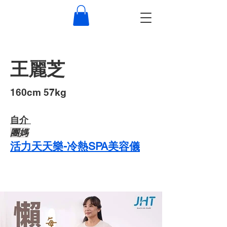
王麗芝
​160cm 57kg
自介 ​
​團媽
活力天天樂-冷熱SPA美容儀