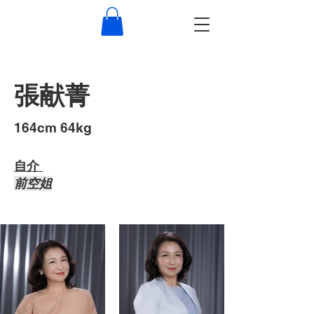
張献菁
​164cm 64kg
自介 ​
​前空姐