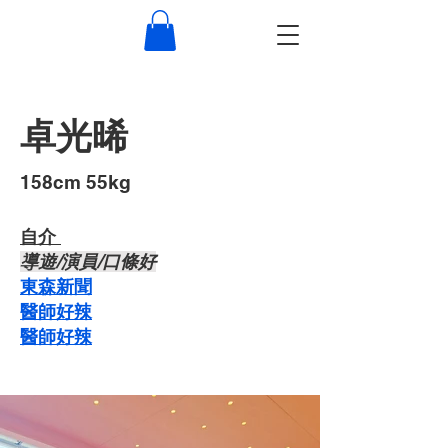
卓光晞
​158cm 55kg
自介 ​
導遊/演員/口條好
東森新聞
醫師好辣
醫師好辣