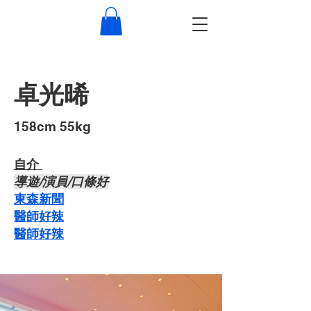
卓光晞
​158cm 55kg
自介 ​
導遊/演員/口條好
東森新聞
醫師好辣
醫師好辣