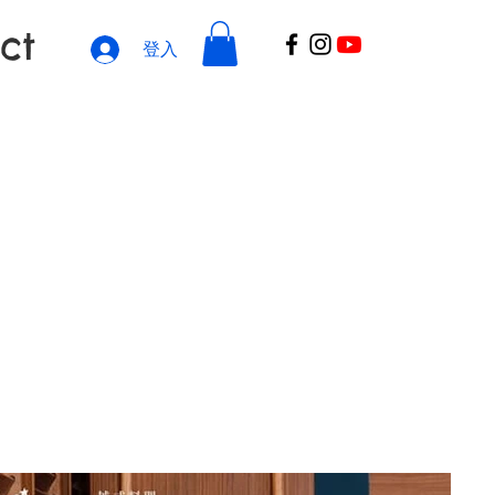
ct
登入