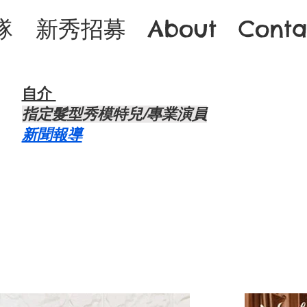
隊
新秀招募
About
Conta
自介 ​
​指定髮型秀模特兒/專業演員
​新聞報導