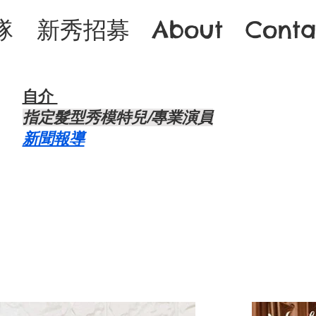
隊
新秀招募
About
Conta
自介 ​
​指定髮型秀模特兒/專業演員
​新聞報導