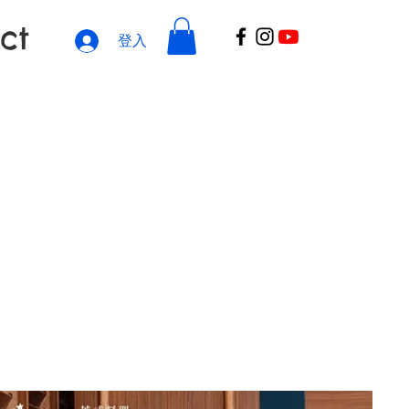
ct
登入