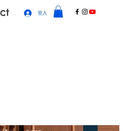
ct
登入