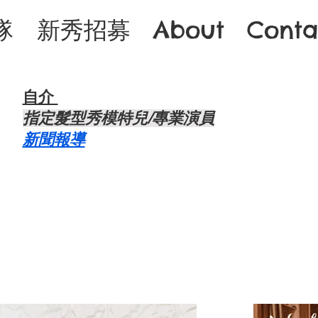
隊
新秀招募
About
Conta
自介 ​
​指定髮型秀模特兒/專業演員
​新聞報導