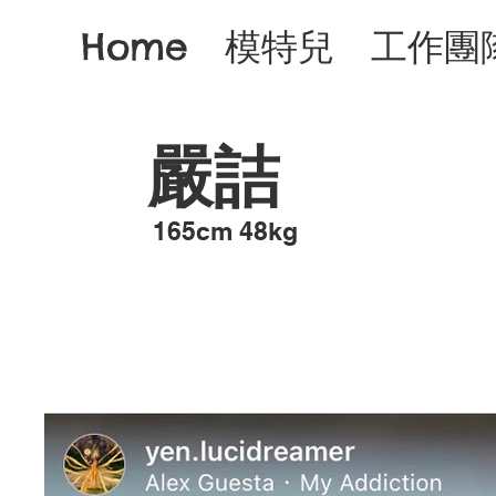
Home
模特兒
工作團
嚴詰
​165cm 48kg