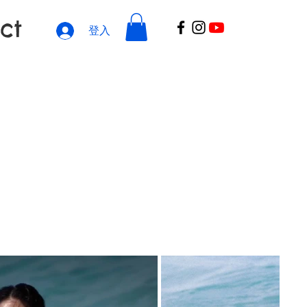
ct
登入