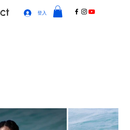
ct
登入