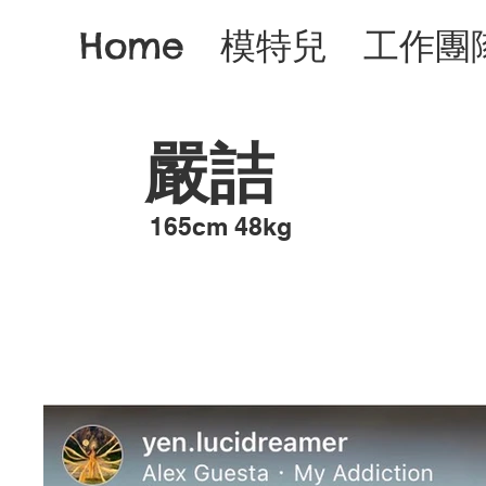
Home
模特兒
工作團
嚴詰
​165cm 48kg