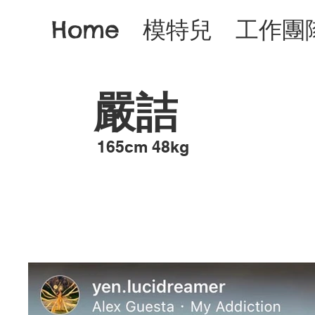
Home
模特兒
工作團
嚴詰
​165cm 48kg