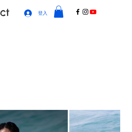
ct
登入