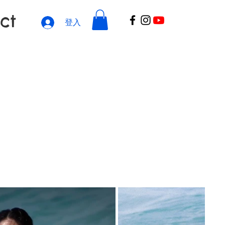
ct
登入