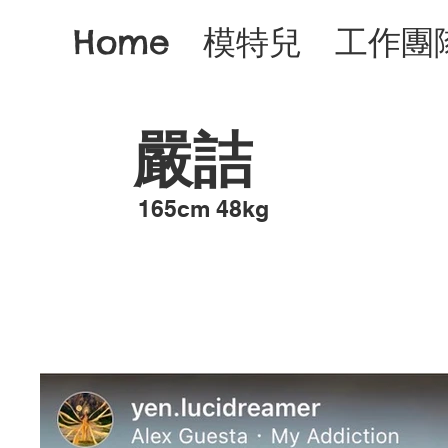
Home
模特兒
工作團
嚴詰
​165cm 48kg