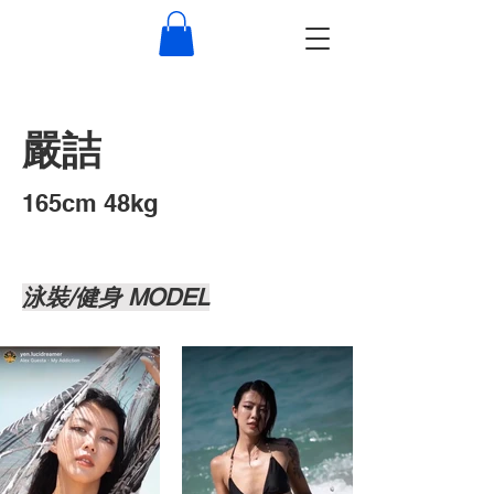
嚴詰
​165cm 48kg
泳裝/健身 MODEL