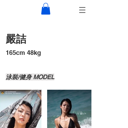
嚴詰
​165cm 48kg
泳裝/健身 MODEL