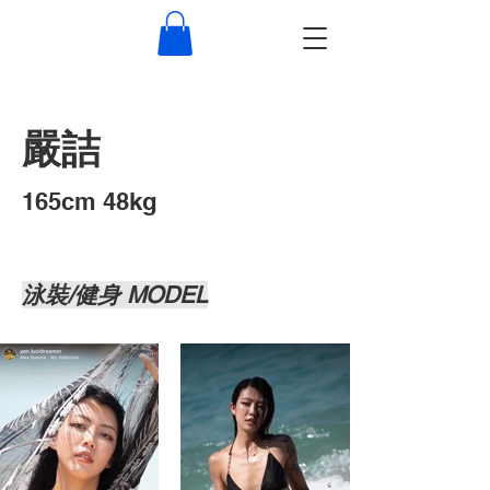
嚴詰
​165cm 48kg
泳裝/健身 MODEL