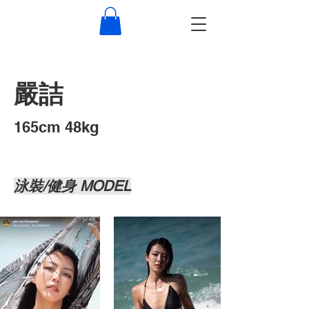
嚴詰
​165cm 48kg
泳裝/健身 MODEL