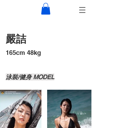
嚴詰
​165cm 48kg
泳裝/健身 MODEL