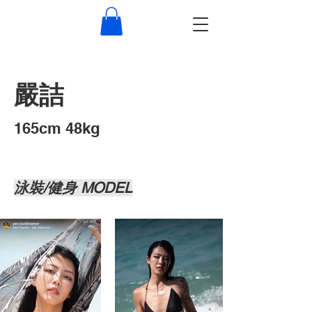
嚴詰
​165cm 48kg
泳裝/健身 MODEL