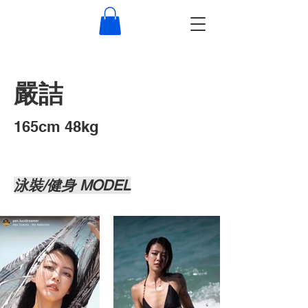
嚴詰
​165cm 48kg
泳裝/健身 MODEL