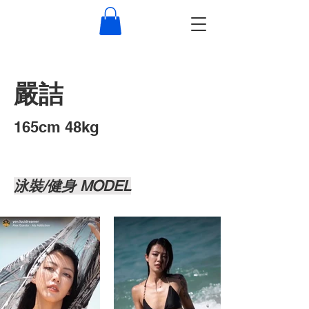
嚴詰
​165cm 48kg
泳裝/健身 MODEL