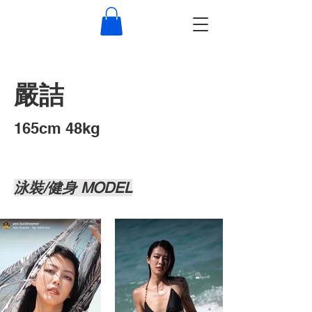
嚴詰
​165cm 48kg
泳裝/健身 MODEL