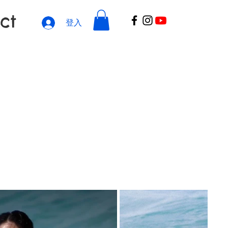
ct
登入