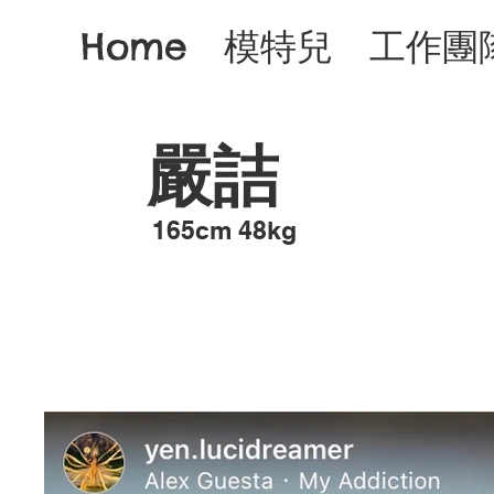
Home
模特兒
工作團
嚴詰
​165cm 48kg