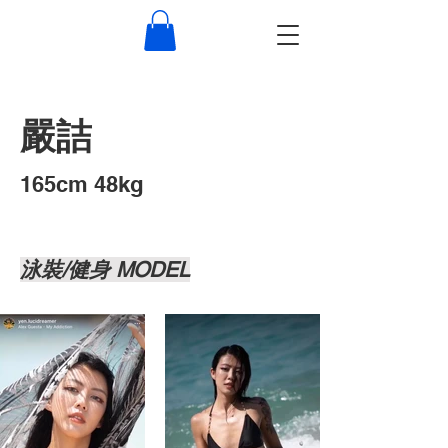
嚴詰
​165cm 48kg
泳裝/健身 MODEL