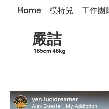
Home
模特兒
工作團
嚴詰
​165cm 48kg