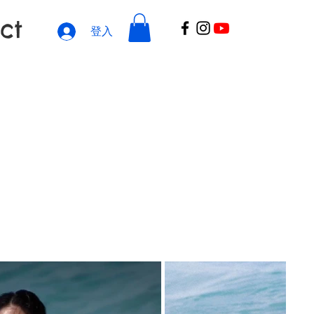
ct
登入