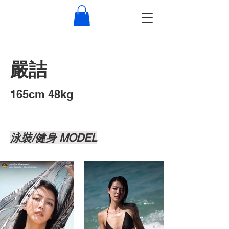
嚴詰
​165cm 48kg
泳裝/健身 MODEL