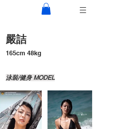
嚴詰
​165cm 48kg
泳裝/健身 MODEL