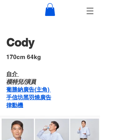
Cody
​170cm 64kg
自介 ​
​模特兒/演員
葡勝納廣告(主角)
手信坊黑羽燒廣告
​​律動機