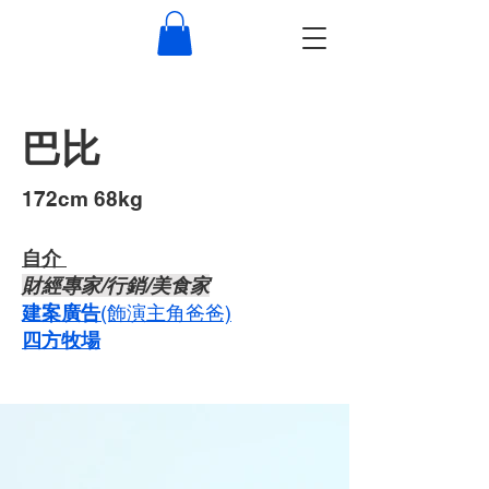
巴比
​172cm 68kg
自介 ​
財經專家/行銷/美食家
​​建案廣告
​(飾演主角爸爸)
四方牧場