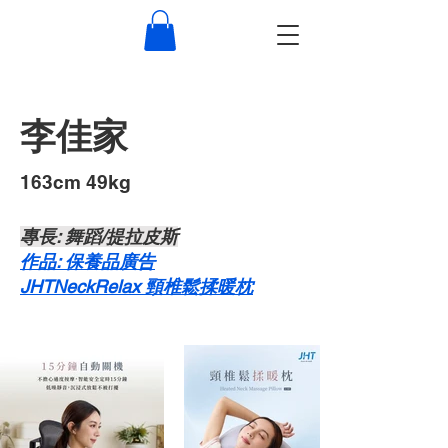
李佳家
​163cm 49kg
​專長: 舞蹈/提拉皮斯
​​作品: 保養品廣告
JHTNeckRelax 頸椎鬆揉暖枕