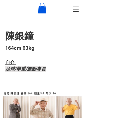
陳銀鐘
​164cm 63kg
自介 ​
足球/舉重/運動專長