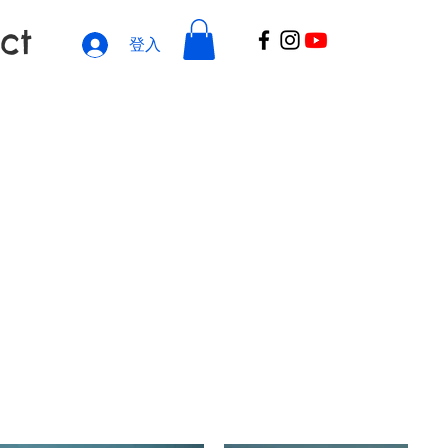
ct
登入