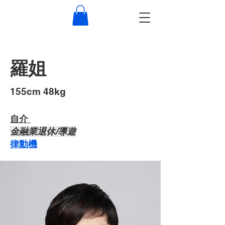
羅姐
​155cm 48kg
自介 ​
​金融業退休/導遊
律動機