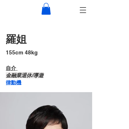
羅姐
​155cm 48kg
自介 ​
​金融業退休/導遊
律動機