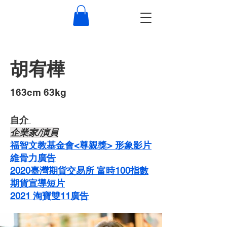
胡宥樺
​163cm 63kg
自介 ​
企業家/演員
福智文教基金會<尊親獎> 形象影片
維骨力廣告
2020臺灣期貨交易所 富時100指數
期貨宣導短片
2021 淘寶雙11廣告