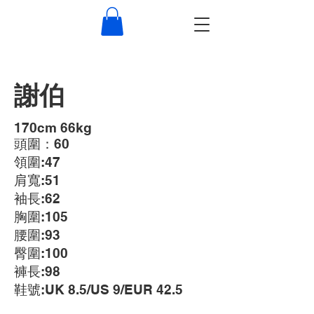
謝伯
​170cm 66kg
頭圍：60
領圍:47
肩寬:51
袖長:62
胸圍:105
腰圍:93
臀圍:100
褲長:98
鞋號:UK 8.5/US 9/EUR 42.5