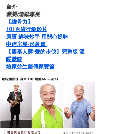
自介 ​
音樂/運動專長
【維骨力】
101百貨行象影片
康寶 鮮味炒手 用關心提昧
中信房屋-形象篇
【國泰人壽-愛的步伐】完整版 溫
暖獻映
娘家益生菌傳家寶篇