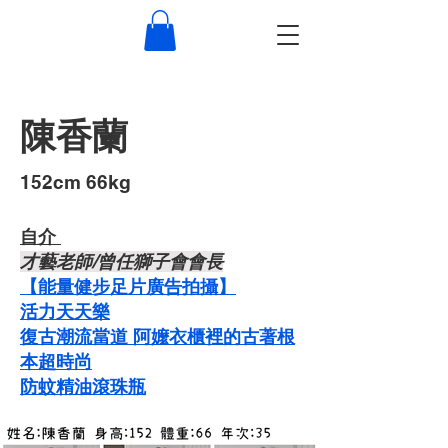
陳香蘭
​152cm 66kg
自介 ​
才藝老師/曾任獅子會會長
【能量健步足片廣告拍攝】
​​活力天天樂
復古潮流當道 阿嬤衣櫃裡的古著根
本超時尚
​防蚊精油滾珠瓶