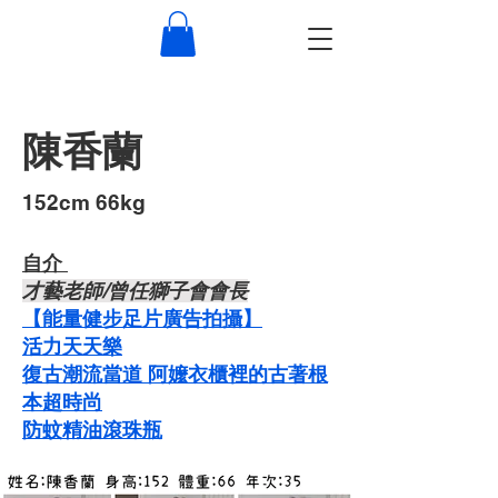
陳香蘭
​152cm 66kg
自介 ​
才藝老師/曾任獅子會會長
【能量健步足片廣告拍攝】
​​活力天天樂
復古潮流當道 阿嬤衣櫃裡的古著根
本超時尚
​防蚊精油滾珠瓶