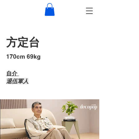
方定台
​170cm 69kg
自介 ​
退伍軍人