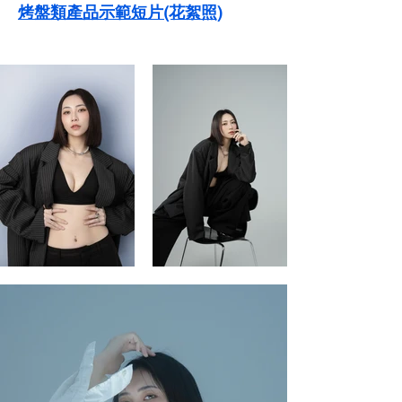
烤盤類產品示範短片(花絮照)