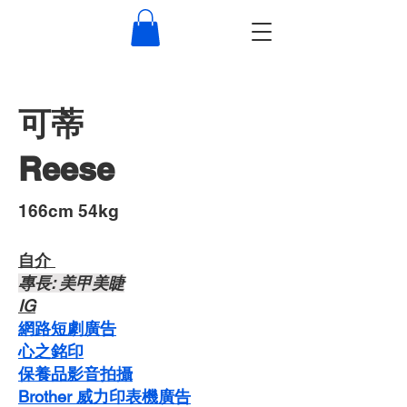
可蒂
Reese
​166cm 54kg
自介 ​
​專長: 美甲美睫
​IG
網路短劇廣告
心之銘印
​保養品影音拍攝
Brother 威力印表機廣告